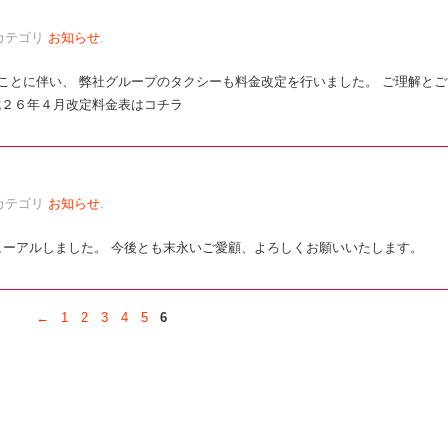
カテゴリ
お知らせ
.
たことに伴い、 弊社グループのタクシーも料金改定を行いました。 ご理解とご
２６年４月改定料金表はコチラ
カテゴリ
お知らせ
.
ニューアルしました。 今後とも末永いご愛顧、よろしくお願いいたします。
←
1
2
3
4
5
6