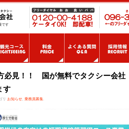
慢です
の方必見！！ 国が無料でタクシー会社
ます
ゴリ
お知らせ
,
乗務員募集
.