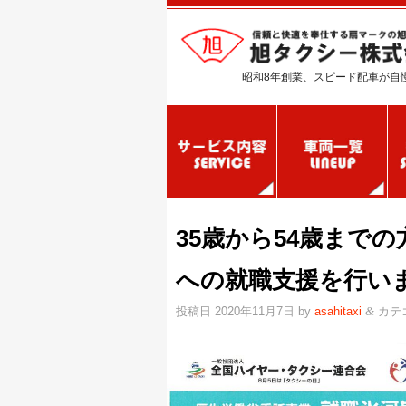
昭和8年創業、スピード配車が自
35歳から54歳まで
への就職支援を行い
投稿日
2020年11月7日
by
asahitaxi
カテ
&