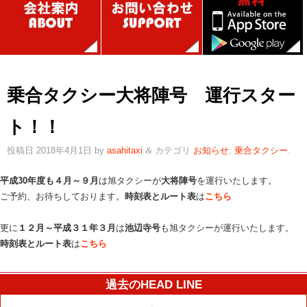
乗合タクシー大将陣号 運行スター
ト！！
投稿日
2018年4月1日
by
asahitaxi
カテゴリ
お知らせ
,
乗合タクシー
.
&
平成30年度も４月～９月
は旭タクシーが
大将陣号
を運行いたします。
ご予約、お待ちしております。
時刻表とルート表
は
こちら
更に
１２月～平成３１年３月
は
池辺寺号
も旭タクシーが運行いたします。
時刻表とルート表
は
こちら
過去のHEAD LINE